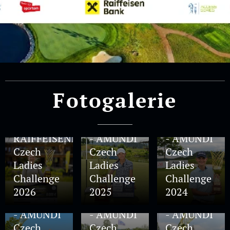
Fotogalerie
15.06.2026
Fotogalerie
17.06.2025
23.06.2024
-
Fotogalerie
Fotogalerie
RAIFFEISENBANK
- AMUNDI
- AMUNDI
Czech
Czech
Czech
Ladies
Ladies
Ladies
Challenge
Challenge
Challenge
30.06.2023
30.06.2022
30.09.2021
2026
2025
2024
Fotogalerie
Fotogalerie
Fotogalerie
- AMUNDI
- AMUNDI
- AMUNDI
Czech
Czech
Czech