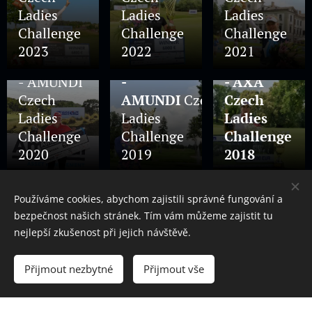
Ladies
Ladies
Ladies
Challenge
Challenge
Challenge
30.06.2020
28.06.2019
30.06.2018
2023
2022
2021
Fotogalerie
Fotogalerie
Fotogalerie
- AMUNDI
-
- AXA
Czech
AMUNDI
Czech
Czech
Ladies
Ladies
Ladies
Challenge
Challenge
Challenge
30.06.2017
2020
2019
2018
Fotogalerie
- Foxconn
Používáme cookies, abychom zajistili správné fungování a
Czech
bezpečnost našich stránek. Tím vám můžeme zajistit tu
Ladies
nejlepší zkušenost při jejich návštěvě.
Challenge
2017
Přijmout nezbytné
Přijmout vše