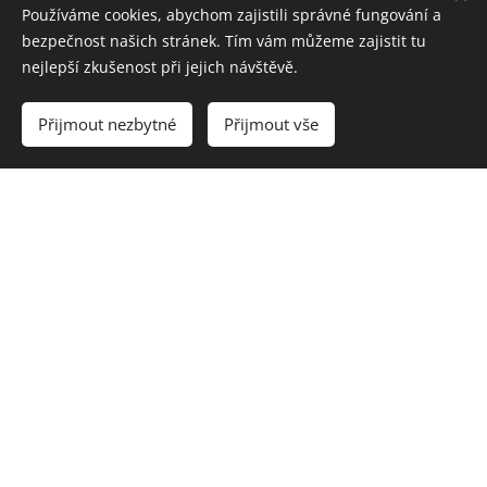
Používáme cookies, abychom zajistili správné fungování a
bezpečnost našich stránek. Tím vám můžeme zajistit tu
nejlepší zkušenost při jejich návštěvě.
Přijmout nezbytné
Přijmout vše
Taylor Made
Dědova
POWER
farma
partner
partner
partner
Česká
Golf Digest
televize
mediální
mediální
partner
partner