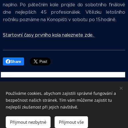
naplno. Po pátečním kole projde do sobotního finálové
dne nejlepších 45 profesionálek. Vítězku letošního
ročníku poznáme na Konopišti v sobotu po 15.hodině.
Startovní časy prvního kola naleznete zde.
Share
Používáme cookies, abychom zajistili správné fungování a
© Czech Ladies Challenge / 2017 - 2023
bezpečnost našich stránek. Tím vám můžeme zajistit tu
Cookies
nejlepší zkušenost při jejich návštěvě.
Jazyky
Přijmout nezbytné
Přijmout vše
Čeština
English