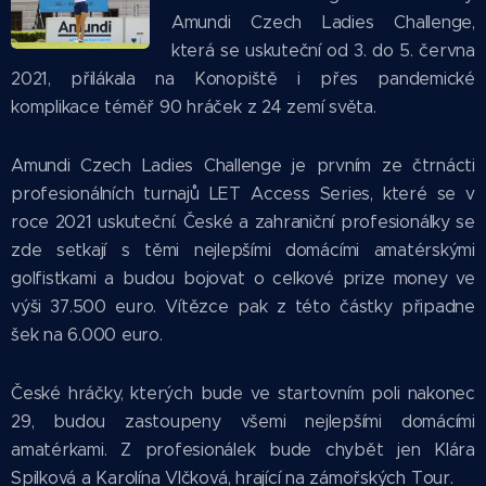
Amundi Czech Ladies Challenge,
která se uskuteční od 3. do 5. června
2021, přilákala na Konopiště i přes pandemické
komplikace téměř 90 hráček z 24 zemí světa.
Amundi Czech Ladies Challenge je prvním ze čtrnácti
profesionálních turnajů LET Access Series, které se v
roce 2021 uskuteční. České a zahraniční profesionálky se
zde setkají s těmi nejlepšími domácími amatérskými
golfistkami a budou bojovat o celkové prize money ve
výši 37.500 euro. Vítězce pak z této částky připadne
šek na 6.000 euro.
České hráčky, kterých bude ve startovním poli nakonec
29, budou zastoupeny všemi nejlepšími domácími
amatérkami. Z profesionálek bude chybět jen Klára
Spilková a Karolína Vlčková, hrající na zámořských Tour.