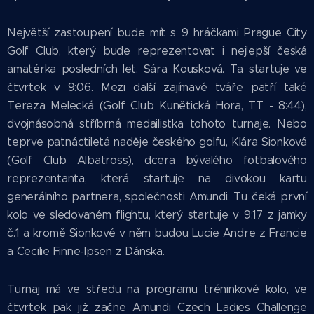
Největší zastoupení bude mít s 9 hráčkami Prague City
Golf Club, který bude reprezentovat i nejlepší česká
amatérka posledních let, Sára Kousková. Ta startuje ve
čtvrtek v 9:06. Mezi další zajímavé tváře patří také
Tereza Melecká (Golf Club Kunětická Hora, TT - 8:44),
dvojnásobná stříbrná medailistka tohoto turnaje. Nebo
teprve patnáctiletá naděje českého golfu, Klára Sionková
(Golf Club Albatross), dcera bývalého fotbalového
reprezentanta, která startuje na divokou kartu
generálního partnera, společnosti Amundi. Tu čeká první
kolo ve sledovaném flightu, který startuje v 9:17 z jamky
č.1 a kromě Sionkové v něm budou Lucie Andre z Francie
a Cecilie Finne-Ipsen z Dánska.
Turnaj má ve středu na programu tréninkové kolo, ve
čtvrtek pak již začne Amundi Czech Ladies Challenge