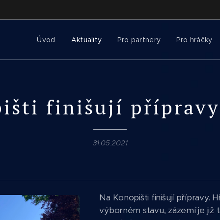
Úvod
Aktuality
Pro partnery
Pro hráčky
šti finišují přípravy
31.05.2021
Na Konopišti finišují přípravy. H
výborném stavu, zázemí je již 