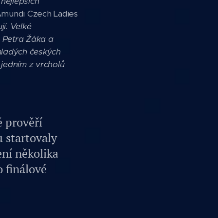
 nejlepších
 Amundi Czech Ladies
ují. Velké
 Petra Žáka a
mladých českých
 jedním z vrcholů
ě prověří
u startovaly
ní několika
 finálové