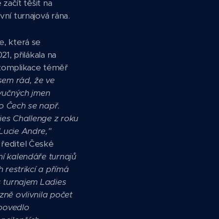
začít těšit na
vní turnajová rána.
, která se
1, přilákala na
komplikace téměř
sem rád, že ve
zvučných jmen
o Čech se např.
dies Challenge z roku
Lucie Andre,"
 ředitel České
í kalendáře turnajů
 restrikcí a přímá
s turnajem Ladies
zně ovlivnila počet
 povedlo