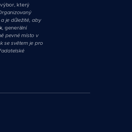
 výbor, který
Organizovaný
 je důležité, aby
k
, generální
ně pevné místo v
k se světem je pro
ořadatelské