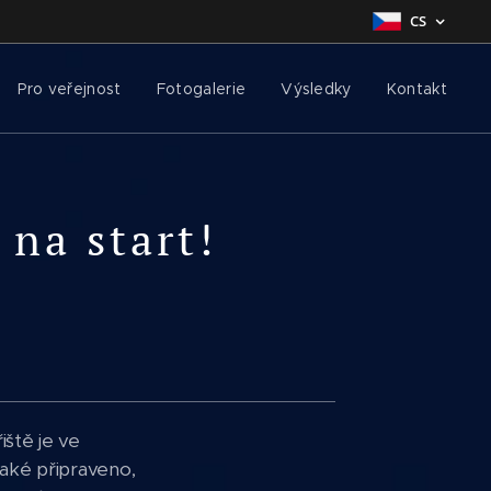
CS
Pro veřejnost
Fotogalerie
Výsledky
Kontakt
 na start!
řiště je ve
také připraveno,