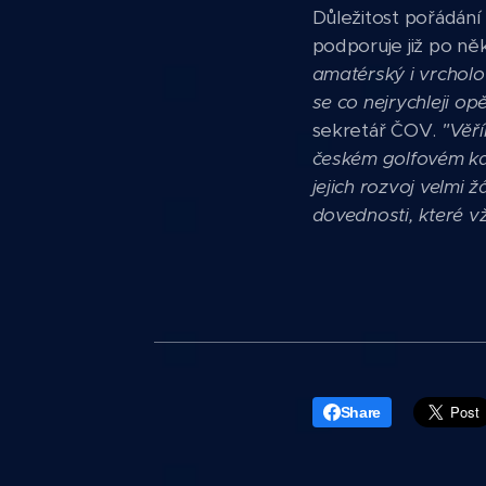
Důležitost pořádání
podporuje již po ně
amatérský i vrcholo
se co nejrychleji op
sekretář ČOV.
"Věř
českém golfovém kal
jejich rozvoj velmi
dovednosti, které 
Share