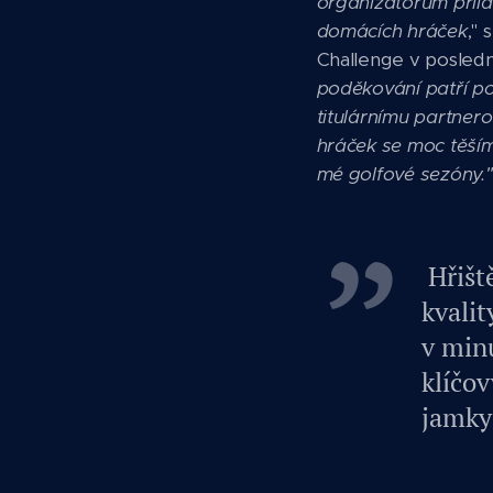
organizátorům přilák
domácích hráček
,"
Challenge v poslední
poděkování patří p
titulárnímu partner
hráček se moc těším
mé golfové sezóny."
Hřiště
kvalit
v minu
klíčov
jamky 