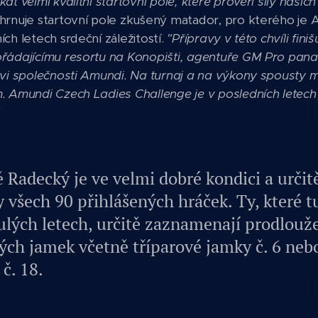
at velmi kvalitní startovní pole, které prověří síly našich
 shrnuje startovní pole zkušený matador, pro kterého je
ch letech srdeční záležitostí.
"Přípravy v této chvíli finiš
ořádajícímu resortu na Konopišti, agentuře GM Pro pana
ovi společnosti Amundi. Na turnaj a na výkony spousty 
. Amundi Czech Ladies Challenge je v posledních letech
 Radecký je ve velmi dobré kondici a určit
y všech 90 přihlášených hráček. Ty, které t
lých letech, určitě zaznamenají prodlouže
ých jamek včetně tříparové jamky č. 6 nebo
č. 18.