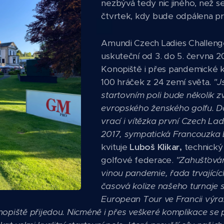
nezbývá tedy nic jiného, než se 
čtvrtek, kdy bude odpálena pr
Amundi Czech Ladies Challenge
uskuteční od 3. do 5. června 202
Konopiště i přes pandemické 
100 hráček z 24 zemí světa
. "
J
startovním poli bude několik 
evropského ženského golfu. D
vrací i vítězka první Czech La
2017, sympatická Francouzka 
kvituje
Luboš Klikar,
technický
golfové federace.
"Zahušťován
vinou pandemie, řada trvajících
časová kolize našeho turnaje 
European Tour ve Francii výra
nopiště přijedou. Nicméně i přes veškeré komplikace se