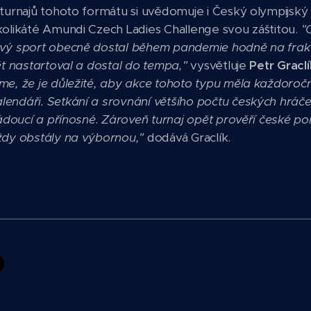
 turnajů tohoto formátu si uvědomuje i Český olympijský
kolikáté Amundi Czech Ladies Challenge svou záštitou.
"
vý sport obecně dostal během pandemie hodně na frak a
ět nastartoval a dostal do tempa,"
vysvětluje
Petr Graclí
íme, že je důležité, aby akce tohoto typu měla každoroč
endáři. Setkání a srovnání většího počtu českých hráče
 žádoucí a přínosné. Zároveň turnaj opět prověří české p
vždy obstály na výbornou,"
dodává Graclík.