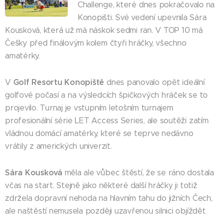
Challenge, které dnes pokračovalo na
Konopišti. Své vedení upevnila Sára
Kousková, která už má náskok sedmi ran. V TOP 10 má
Češky před finálovým kolem čtyři hráčky, všechno
amatérky.
Golf Resortu Konopiště
V
dnes panovalo opět ideální
golfové počasí a na výsledcích špičkových hráček se to
projevilo. Turnaj je vstupním letošním turnajem
profesionální série LET Access Series, ale soutěži zatím
vládnou domácí amatérky, které se teprve nedávno
vrátily z amerických univerzit.
Sára Kousková
měla ale vůbec štěstí, že se ráno dostala
včas na start. Stejně jako některé další hráčky ji totiž
zdržela dopravní nehoda na hlavním tahu do jižních Čech,
ale naštěstí nemusela později uzavřenou silnici objíždět