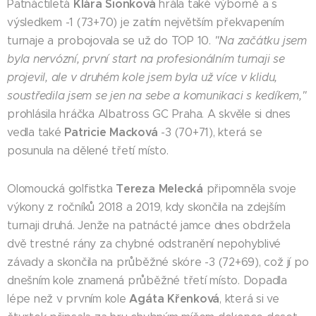
Klára Sionková
Patnáctiletá
hrála také výborně a s
výsledkem -1 (73+70) je zatím největším překvapením
turnaje a probojovala se už do TOP 10.
"Na začátku jsem
byla nervózní, první start na profesionálním turnaji se
projevil, ale v druhém kole jsem byla už více v klidu,
soustředila jsem se jen na sebe a komunikaci s kedíkem,"
prohlásila hráčka Albatross GC Praha. A skvěle si dnes
Patricie Macková
vedla také
-3 (70+71), která se
posunula na dělené třetí místo.
Tereza Melecká
Olomoucká golfistka
připomněla svoje
výkony z ročníků 2018 a 2019, kdy skončila na zdejším
turnaji druhá. Jenže na patnácté jamce dnes obdržela
dvě trestné rány za chybné odstranění nepohyblivé
závady a skončila na průběžné skóre -3 (72+69), což jí po
dnešním kole znamená průběžné třetí místo. Dopadla
Agáta Křenková
lépe než v prvním kole
, která si ve