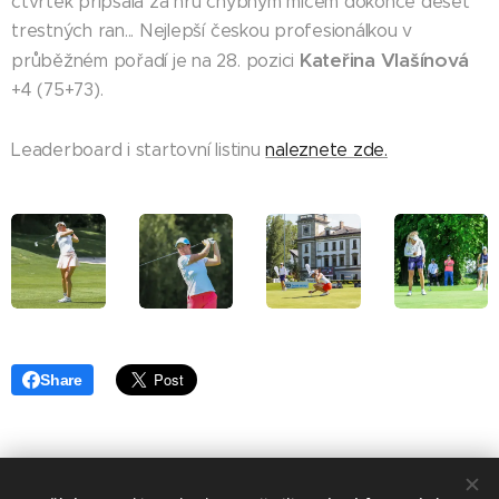
čtvrtek připsala za hru chybným míčem dokonce deset
trestných ran... Nejlepší českou profesionálkou v
Kateřina Vlašínová
průběžném pořadí je na 28. pozici
+4 (75+73).
Leaderboard i startovní listinu
naleznete zde.
Share