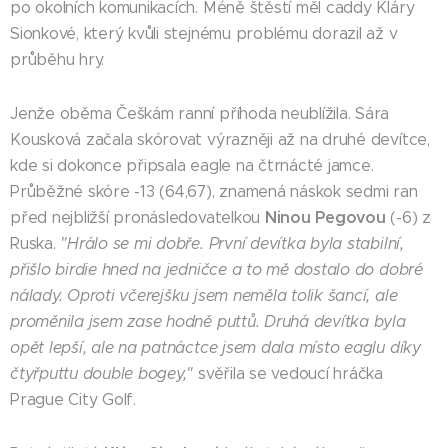
po okolních komunikacích. Méně štěstí měl caddy Kláry
Sionkové, který kvůli stejnému problému dorazil až v
průběhu hry.
Jenže oběma Češkám ranní příhoda neublížila. Sára
Kousková začala skórovat výrazněji až na druhé devítce,
kde si dokonce připsala eagle na čtrnácté jamce.
Průběžné skóre -13 (64,67), znamená náskok sedmi ran
Ninou Pegovou
před nejbližší pronásledovatelkou
(-6) z
Ruska.
"Hrálo se mi dobře. První devítka byla stabilní,
přišlo birdie hned na jedničce a to mě dostalo do dobré
nálady. Oproti včerejšku jsem neměla tolik šancí, ale
proměnila jsem zase hodně puttů. Druhá devítka byla
opět lepší, ale na patnáctce jsem dala místo eaglu díky
čtyřputtu double bogey,"
svěřila se vedoucí hráčka
Prague City Golf.